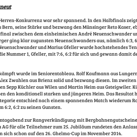
rneut
Herren-Konkurrenz war sehr spannend. In den Halbfinals zeig
s Bern, seine Stärke und bezwang den Münsinger Reto Kaser, ebe
bfinal zwischen dem einheimischen André Neuenschwander u
rger ging klar zugunsten Neuenschwanders aus, nämlich 6:3, 6:
Neuenschwander und Marius Gfeller wurde hochstehendes
Ten
ie Nummer 1, Gfeller, mit 7:6, 6:2 für sich und gewann damit
kämpft wurde im Seniorentableau. Rolf Kaufmann aus Lungern 
Alex Zwahlen aus Brienz solid und bezwang diesen. Im zweiten
en Sepp Küchler aus Wilen und Martin Heim aus Gsteigwiler. K
n den konditionell starken und jüngeren Heim. Das Resultat hi
Kategorie entschied nach einem spannenden Match wiederum R
 6:2, 6:2 zu seinen Gunsten.
nntagabend zur Rangverkündigung mit Bergbahnengutscheinen
 AG für alle Teilnehmer zum 25. Jubiläum rundeten den Anlass
n sich schon auf den 26. Ghelma-Cup im November 2014.