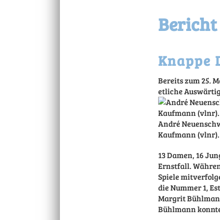
Bericht
Knappe 
Bereits zum 25. M
etliche Auswärti
André Neuenschwa
Kaufmann (vlnr). 
13 Damen, 16 Jung
Ernstfall. Währe
Spiele mitverfolg
die Nummer 1, Es
Margrit Bühlmann
Bühlmann konnte d