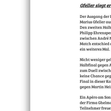
Gfeller siegt e
Der Ausgang der 
Marius Gfeller au
Den zweiten Hal
Philipp Ehrenspe
zwischen André 
Match entschied d
ein weiteres Mal.
Nicht weniger ge
Halbfinal gegen 
zum Duell zwisch
keine Chance gege
Final in dieser 
gegen Martin Heim
Ein Apéro am So
der Firma Ghelma
Teilnehmer freue