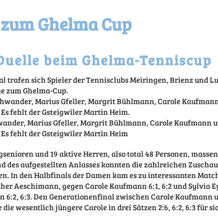
 zum Ghelma Cup
Duelle beim Ghelma-Tenniscup
al trafen sich Spieler der Tennisclubs Meiringen, Brienz und 
ge zum Ghelma-Cup.
nder, Marius Gfeller, Margrit Bühlmann, Carole Kaufmann u
Es fehlt der Gsteigwiler Martin Heim
senioren und 19 aktive Herren, also total 48 Personen, massen
nd des aufgestellten Anlasses konnten die zahlreichen Zuscha
en. In den Halbfinals der Damen kam es zu interessanten Match
ther Aeschimann, gegen Carole Kaufmann 6:1, 6:2 und Sylvia
 6:2, 6:3. Den Generationenfinal zwischen Carole Kaufmann 
ie wesentlich jüngere Carole in drei Sätzen 2:6, 6:2, 6:3 für s