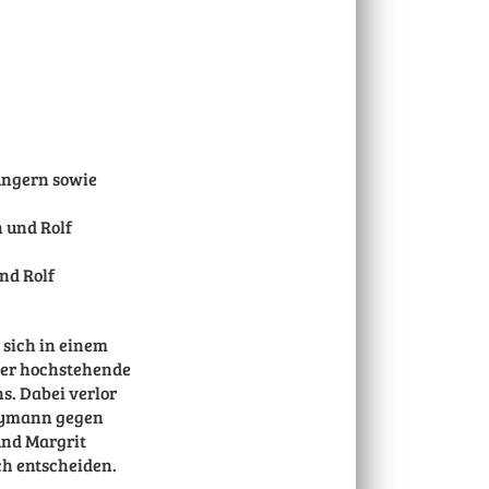
Lungern sowie
nd Rolf
 sich in einem
uer hochstehende
s. Dabei verlor
 Eymann gegen
und Margrit
ich entscheiden.