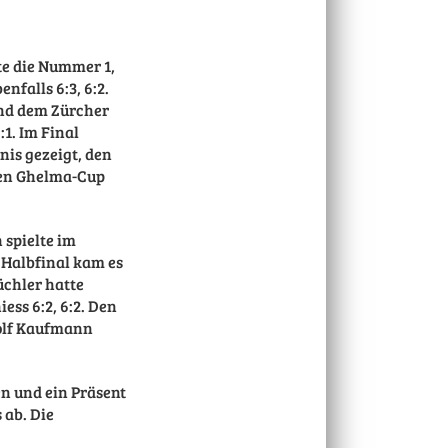
te die Nummer 1,
nfalls 6:3, 6:2.
nd dem Zürcher
1. Im Final
nis
gezeigt, den
 den Ghelma-Cup
spielte im
 Halbfinal kam es
üchler hatte
ess 6:2, 6:2. Den
olf Kaufmann
 und ein Präsent
 ab. Die